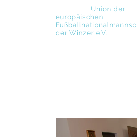
UENFW
-
Union der
europäischen
Fußballnationalmannsc
der Winzer e.V.
ABOUT
MEMBERS