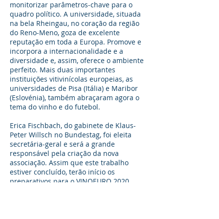
monitorizar parâmetros-chave para o
quadro político. A universidade, situada
na bela Rheingau, no coração da região
do Reno-Meno, goza de excelente
reputação em toda a Europa. Promove e
incorpora a internacionalidade e a
diversidade e, assim, oferece o ambiente
perfeito. Mais duas importantes
instituições vitivinícolas europeias, as
universidades de Pisa (Itália) e Maribor
(Eslovénia), também abraçaram agora o
tema do vinho e do futebol.
Erica Fischbach, do gabinete de Klaus-
Peter Willsch no Bundestag, foi eleita
secretária-geral e será a grande
responsável pela criação da nova
associação. Assim que este trabalho
estiver concluído, terão início os
preparativos para o VINOEURO 2020
República Checa, que deverá decorrer de
19 a 23 de maio de 2020.
“O nosso principal objetivo é integrar as