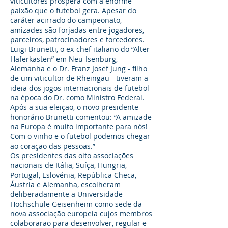
viticultores prospera com a enorme
paixão que o futebol gera. Apesar do
caráter acirrado do campeonato,
amizades são forjadas entre jogadores,
parceiros, patrocinadores e torcedores.
Luigi Brunetti, o ex-chef italiano do “Alter
Haferkasten” em Neu-Isenburg,
Alemanha e o Dr. Franz Josef Jung - filho
de um viticultor de Rheingau - tiveram a
ideia dos jogos internacionais de futebol
na época do Dr. como Ministro Federal.
Após a sua eleição, o novo presidente
honorário Brunetti comentou: “A amizade
na Europa é muito importante para nós!
Com o vinho e o futebol podemos chegar
ao coração das pessoas.”
Os presidentes das oito associações
nacionais de Itália, Suíça, Hungria,
Portugal, Eslovénia, República Checa,
Áustria e Alemanha, escolheram
deliberadamente a Universidade
Hochschule Geisenheim como sede da
nova associação europeia cujos membros
colaborarão para desenvolver, regular e