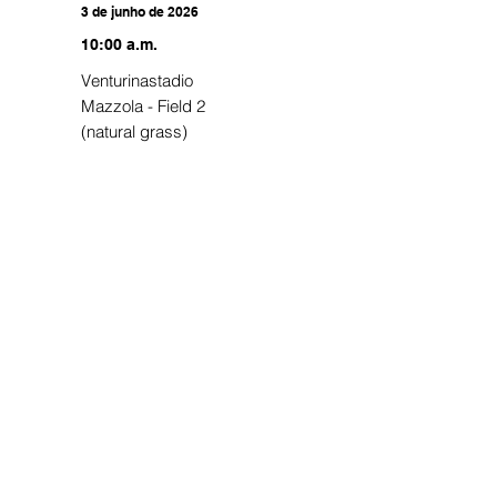
3 de junho de 2026
10:00 a.m.
Venturinastadio
Mazzola - Field 2
(natural grass)
0
:
3
GROUP B
1ST ROUND
3 de junho de 2026
10:00 a.m.
Venturinastadio