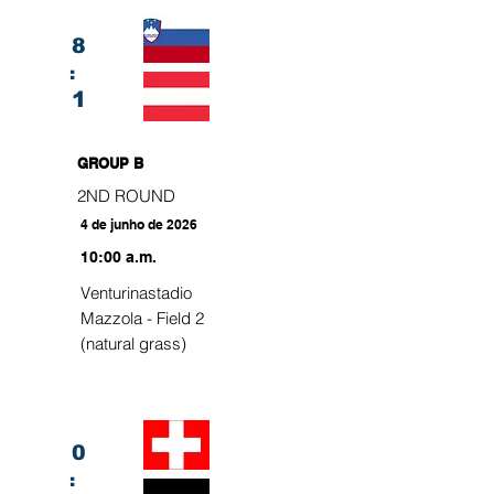
8
:
1
GROUP B
2ND ROUND
4 de junho de 2026
10:00 a.m.
Venturinastadio
Mazzola - Field 2
(natural grass)
0
: