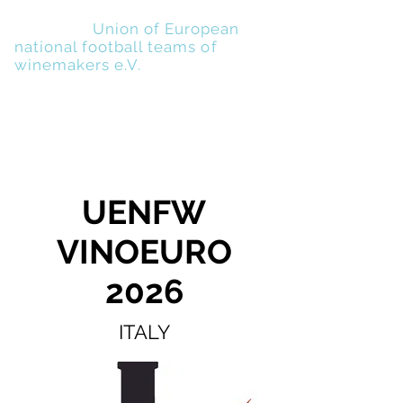
UENFW
-
Union of European
national football teams of
winemakers e.V.
UENFW
VINOEURO
2026
ITALY