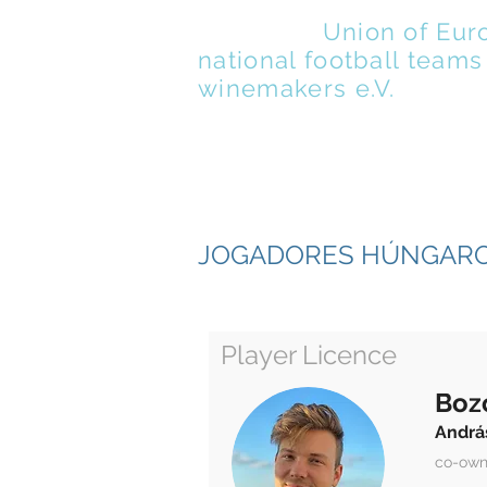
UENFW
-
Union of Eur
national football teams
winemakers e.V.
ABOUT
MEMBERS
JOGADORES HÚNGAR
Player Licence
Boz
Andrá
co-own