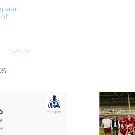
opean
 of
PLAYERS
VINOEURO
EDUCATION
CUL
OS
ó
Hungary
s
er