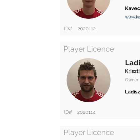
Kavec
www.ka
ID#
2020112
Player Licence
Ladi
Kriszt
Owner
Ladisz
ID#
2020114
Player Licence