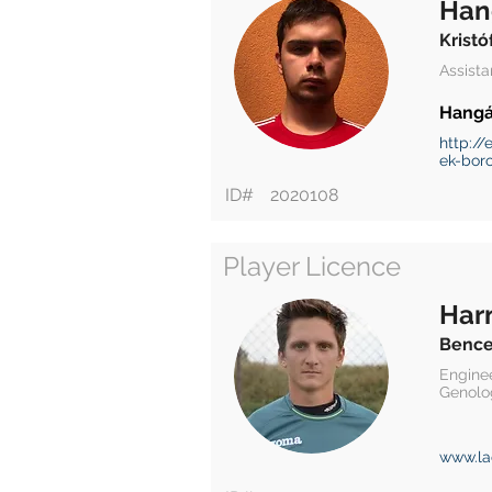
Han
Kristó
Assist
Hangác
http://
ek-bor
ID#
2020108
Player Licence
Har
Benc
Enginee
Genolo
www.la