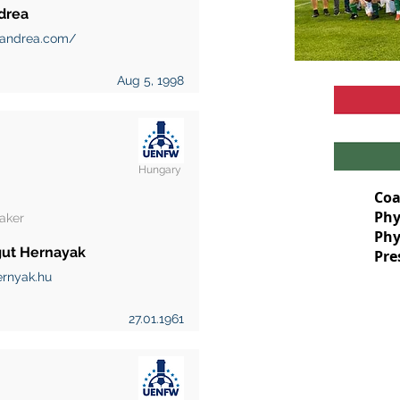
drea
andrea.com/
Aug 5, 1998
Hungary
Coa
Phy
aker
Phy
ut Hernayak
Pre
rnyak.hu
27.01.1961