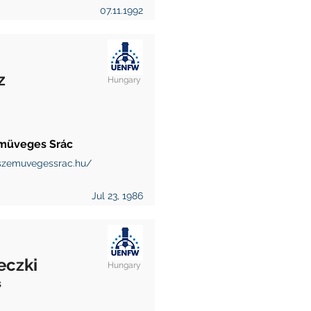
07.11.1992
z
Hungary
müveges Srác
zemuvegessrac.hu/
Jul 23, 1986
eczki
Hungary
s