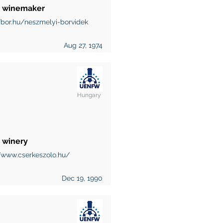
y winemaker
/bor.hu/neszmelyi-borvidek
Aug 27, 1974
Hungary
 winery
//www.cserkeszolo.hu/
Dec 19, 1990