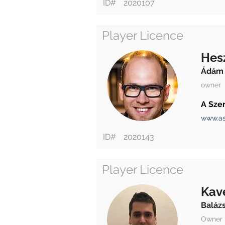
ID#
2020107
Player Licence
Hes
Ádám
owner
A Sze
www.as
ID#
2020143
Player Licence
Kav
Baláz
Owner