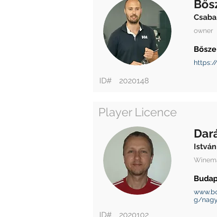
Bős
Csaba
owner
Bősze
https:
ID#
2020148
Player Licence
Dar
István
Winem
Budap
www.bo
g/nagy
ID#
2020102