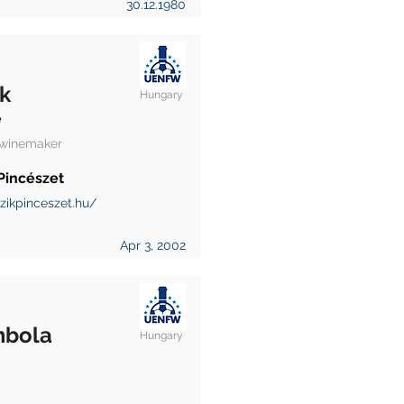
30.12.1980
k
Hungary
e
 winemaker
Pincészet
zikpinceszet.hu/
Apr 3, 2002
bola
Hungary