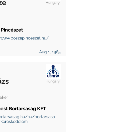
ze
Hungary
 Pincészet
//www.boszepinceszet.hu/
Aug 1, 1985
ázs
Hungary
aker
est Bortársaság KFT
rtarsasag.hu/hu/bortarsasa
kereskedelem