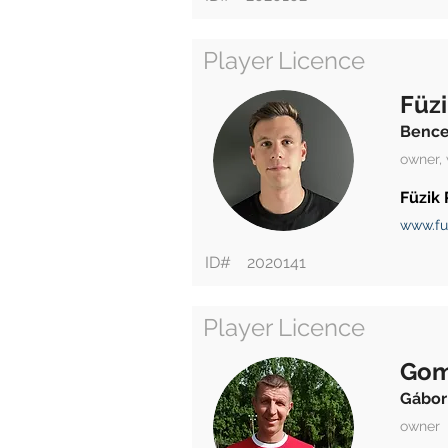
Player Licence
Füzi
Benc
owner,
Füzik 
www.fu
ID#
2020141
Player Licence
Gom
Gábor
owner