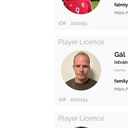
falmi
https:/
ID#
2020151
Player Licence
Gál
István
owner
family
https:
ID#
2020154
Player Licence