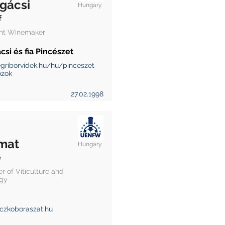
gácsi
Hungary
f
ant Winemaker
si és fia Pincészet
egriborvidek.hu/hu/pinceszet
ozok
27.02.1998
mat
Hungary
e
r of Viticulture and
gy
czkoboraszat.hu