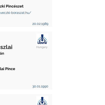
zki Pincészet
veczki-boraszat.hu/
20.02.1989
szlai
Hungary
ián
lai Pince
30.01.1990