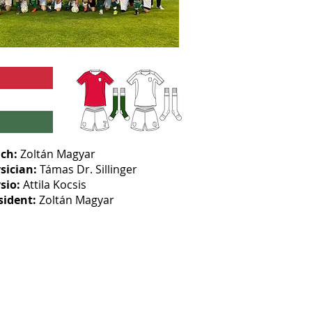
ch:
Zoltán Magyar
sician:
Támas Dr. Sillinger
sio:
Attila Kocsis
sident:
Zoltán Magyar