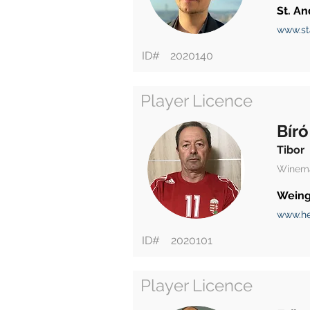
St. An
www.st
ID#
2020140
Player Licence
Bíró
Tibor
Winem
Weing
www.he
ID#
2020101
Player Licence