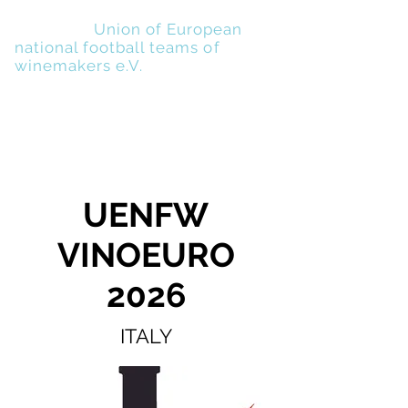
UENFW
-
Union of European
national football teams of
winemakers e.V.
UENFW
VINOEURO
2026
ITALY