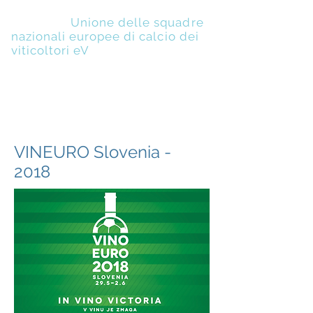
UENFW
-
Unione delle squadre
nazionali europee di calcio dei
viticoltori eV
VINEURO Slovenia -
2018