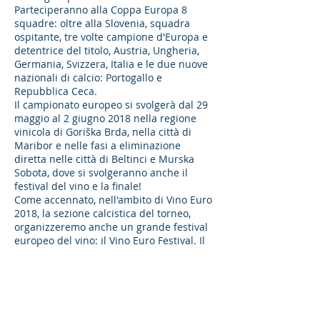
Parteciperanno alla Coppa Europa 8
squadre: oltre alla Slovenia, squadra
ospitante, tre volte campione d'Europa e
detentrice del titolo, Austria, Ungheria,
Germania, Svizzera, Italia e le due nuove
nazionali di calcio: Portogallo e
Repubblica Ceca.
Il campionato europeo si svolgerà dal 29
maggio al 2 giugno 2018 nella regione
vinicola di Goriška Brda, nella città di
Maribor e nelle fasi a eliminazione
diretta nelle città di Beltinci e Murska
Sobota, dove si svolgeranno anche il
festival del vino e la finale!
Come accennato, nell'ambito di Vino Euro
2018, la sezione calcistica del torneo,
organizzeremo anche un grande festival
europeo del vino: il Vino Euro Festival. Il
festival si terrà il 2 giugno, il giorno della
finale, di fronte allo stadio Fazanerija di
Murska Sobota.