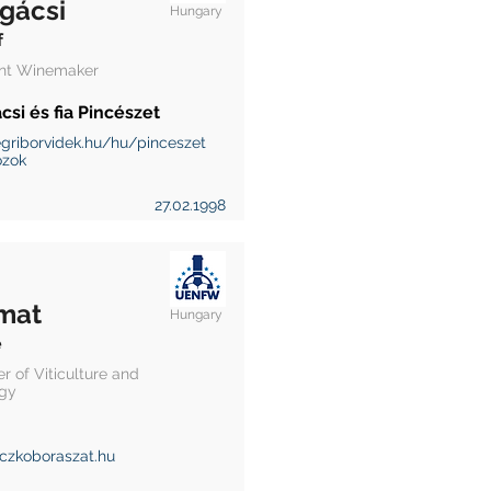
gácsi
Hungary
f
ant Winemaker
si és fia Pincészet
egriborvidek.hu/hu/pinceszet
ozok
27.02.1998
mat
Hungary
e
r of Viticulture and
gy
czkoboraszat.hu