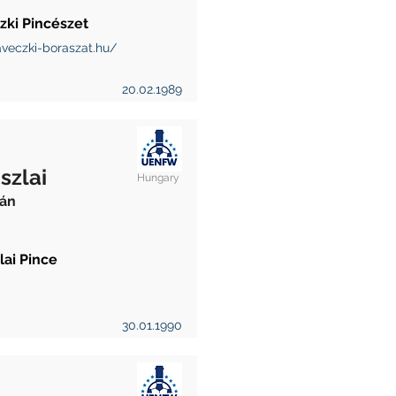
zki Pincészet
veczki-boraszat.hu/
20.02.1989
szlai
Hungary
ián
lai Pince
30.01.1990