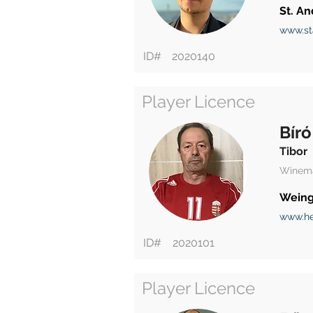
St. An
www.st
ID#
2020140
Player Licence
Bíró
Tibor
Winem
Weing
www.he
ID#
2020101
Player Licence