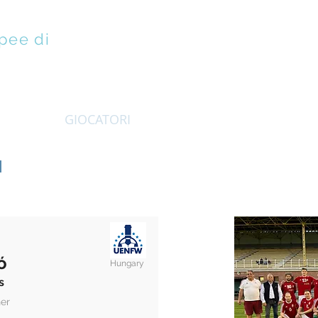
pee di
EMBRI
GIOCATORI
VINEURO
ISTRUZIONE
I
ó
Hungary
s
er