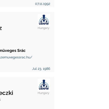
07.11.1992
z
Hungary
müveges Srác
zemuvegessrac.hu/
Jul 23, 1986
eczki
Hungary
s