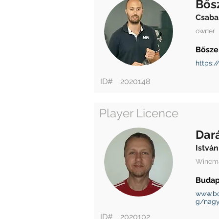
Bős
Csaba
owner
Bősze
https:
ID#
2020148
Player Licence
Dar
István
Winem
Budap
www.bo
g/nagy
ID#
2020102