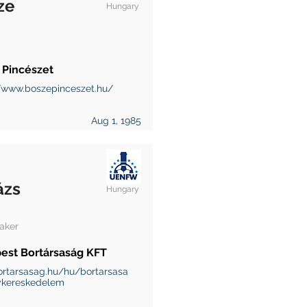
ze
Hungary
 Pincészet
//www.boszepinceszet.hu/
Aug 1, 1985
ázs
Hungary
aker
est Bortársaság KFT
rtarsasag.hu/hu/bortarsasa
kereskedelem