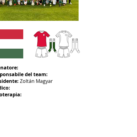
enatore:
ponsabile del team:
sidente:
Zoltán Magyar
ico:
ioterapia: