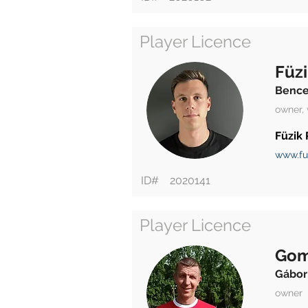
Player Licence
Füzi
Benc
owner,
Füzik 
www.fu
ID#
2020141
Player Licence
Gom
Gábor
owner