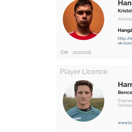
Han
Kristó
Assist
Hangác
http://
ek-bor
ID#
2020108
Player Licence
Har
Benc
Enginee
Genolo
www.la