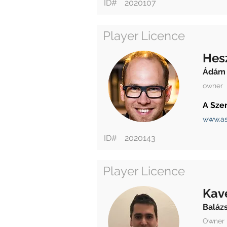
ID#
2020107
Player Licence
Hes
Ádám
owner
A Sze
www.as
ID#
2020143
Player Licence
Kav
Baláz
Owner