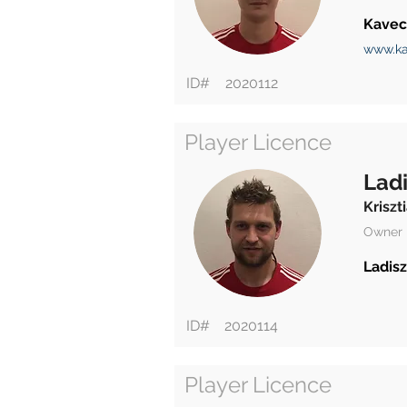
Kavec
www.ka
ID#
2020112
Player Licence
Ladi
Kriszt
Owner
Ladisz
ID#
2020114
Player Licence