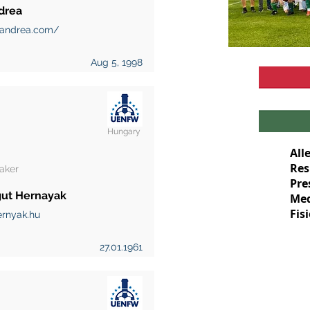
drea
andrea.com/
Aug 5, 1998
Hungary
All
Res
aker
Pre
ut Hernayak
Med
Fis
rnyak.hu
27.01.1961