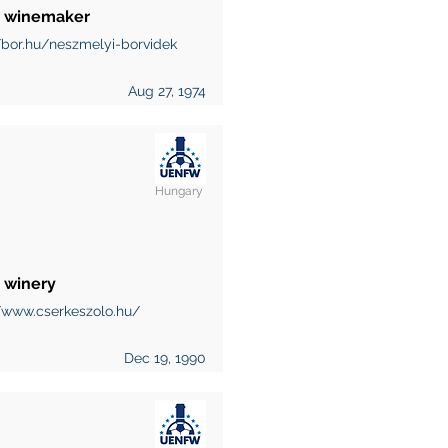
y winemaker
/bor.hu/neszmelyi-borvidek
Aug 27, 1974
Hungary
 winery
//www.cserkeszolo.hu/
Dec 19, 1990