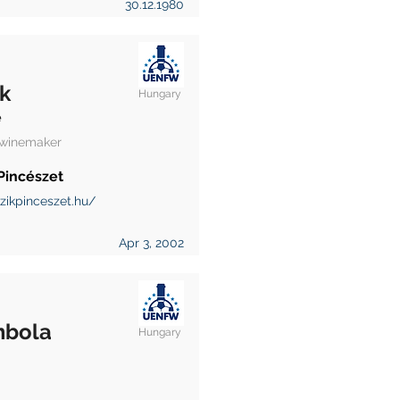
30.12.1980
k
Hungary
e
 winemaker
Pincészet
zikpinceszet.hu/
Apr 3, 2002
bola
Hungary