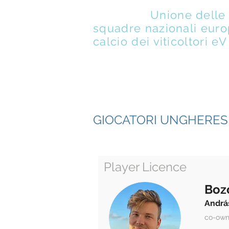
UENFW
-
Unione delle
squadre nazionali euro
calcio dei viticoltori eV
DI
M
GIOCATORI UNGHERES
Player Licence
Boz
Andrá
co-own