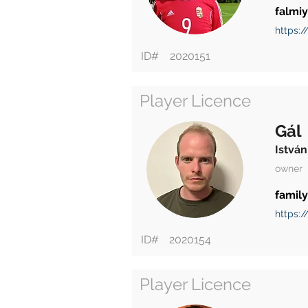
falmi
https:/
ID#
2020151
Player Licence
Gál
István
owner
family
https:
ID#
2020154
Player Licence