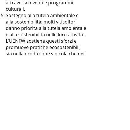
attraverso eventi e programmi
culturali.
Sostegno alla tutela ambientale e
alla sostenibilità: molti viticoltori
danno priorità alla tutela ambientale
e alla sostenibilità nelle loro attività.
L'UENFW sostiene questi sforzi e
promuove pratiche ecosostenibili,
sia nella produzione vinicola che nei
propri eventi e attività.
Nel complesso, l'Unione delle
Nazionali di Calcio Europee dei
Vignaioli si propone di rafforzare il
legame tra calcio e vino,
promuovendo al contempo i valori
della comunità, della cultura, della
salute e della tutela ambientale.