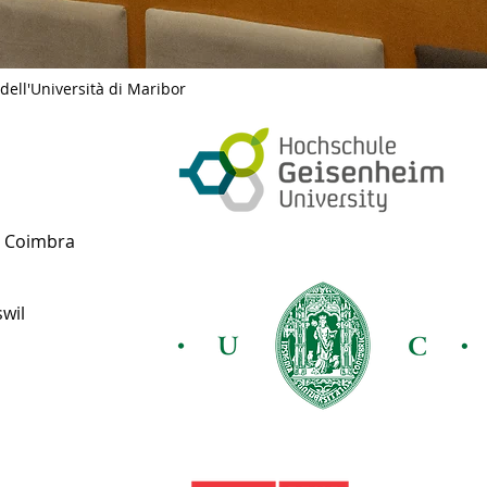
ell'Università di Maribor
ät Coimbra
wil