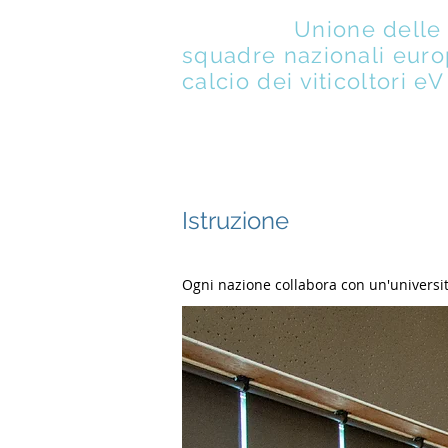
UENFW
-
Unione delle
squadre nazionali euro
calcio dei viticoltori eV
DI
M
Istruzione
Ogni nazione collabora con un'università 