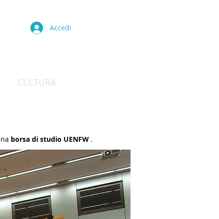
Accedi
CULTURA
CONTATTO
 una
borsa di studio UENFW
.