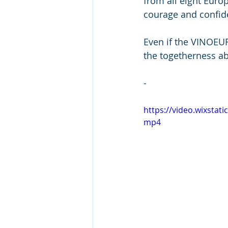
from all eight Euro
courage and confide
Even if the VINOEU
the togetherness abo
-
https://video.wixsta
mp4