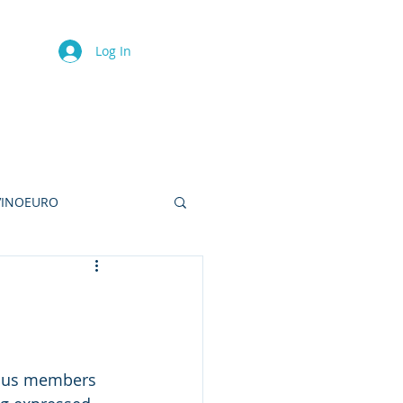
Log In
N
CULTURE
CONTACT
VINOEURO
rous members 