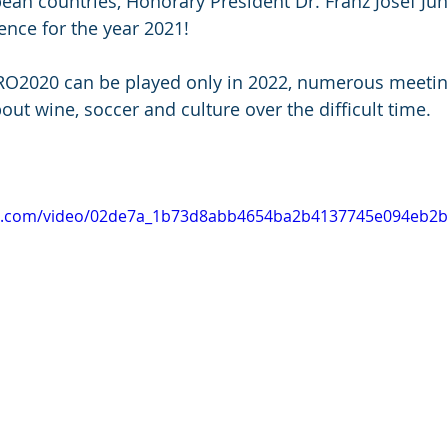
pean countries, Honorary President Dr. Franz Josef Ju
nce for the year 2021!
RO2020 can be played only in 2022, numerous meeting
ut wine, soccer and culture over the difficult time.   
tic.com/video/02de7a_1b73d8abb4654ba2b4137745e094eb2b/