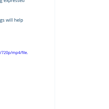
ng expressed 
s will help 
 
720p/mp4/file.