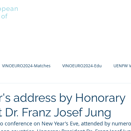
opean
 of
MEMBERS
PLAYERS
VINOEURO
EDUCATIO
VINOEURO2024-Matches
VINOEURO2024-Edu
UENFW 
 - Ticker
VINOEURO2026
's address by Honorary
 Dr. Franz Josef Jung
o conference on New Year's Eve, attended by nume