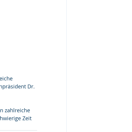
eiche 
npräsident Dr. 
 zahlreiche 
wierige Zeit 