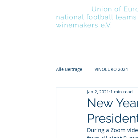
UENFW
-
Union of Eur
national football teams
winemakers e.V.
ABOUT
Alle Beiträge
VINOEURO 2024
Jan 2, 2021
1 min read
UENFW Inside
VINOEURO2024
New Year
President
During a Zoom vide